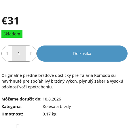
€31
Jednotková
Skladom
cena:
Do košíka
Originálne predné brzdové doštičky pre Talaria Komodo sú
navrhnuté pre spoľahlivý brzdný výkon, plynulý záber a vysokú
odolnosť voči opotrebeniu.
Môžeme doručiť do:
10.8.2026
Kategória
:
Kolesá a brzdy
Hmotnosť
:
0.17 kg