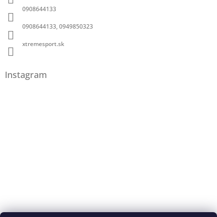
0908644133
0908644133, 0949850323
xtremesport.sk
Instagram