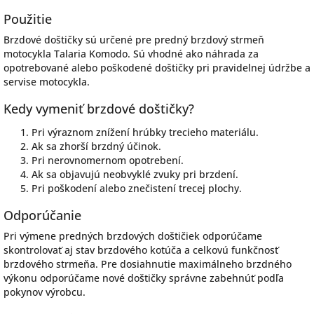
Použitie
Brzdové doštičky sú určené pre predný brzdový strmeň
motocykla Talaria Komodo. Sú vhodné ako náhrada za
opotrebované alebo poškodené doštičky pri pravidelnej údržbe a
servise motocykla.
Kedy vymeniť brzdové doštičky?
Pri výraznom znížení hrúbky trecieho materiálu.
Ak sa zhorší brzdný účinok.
Pri nerovnomernom opotrebení.
Ak sa objavujú neobvyklé zvuky pri brzdení.
Pri poškodení alebo znečistení trecej plochy.
Odporúčanie
Pri výmene predných brzdových doštičiek odporúčame
skontrolovať aj stav brzdového kotúča a celkovú funkčnosť
brzdového strmeňa. Pre dosiahnutie maximálneho brzdného
výkonu odporúčame nové doštičky správne zabehnúť podľa
pokynov výrobcu.