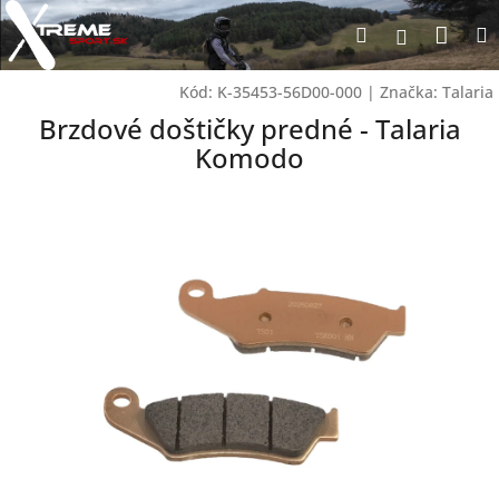
Prejsť
Nák
Hľadať
na
Prihlásen
obsah
koší
Kód:
K-35453-56D00-000
|
Značka:
Talaria
Brzdové doštičky predné - Talaria
Komodo