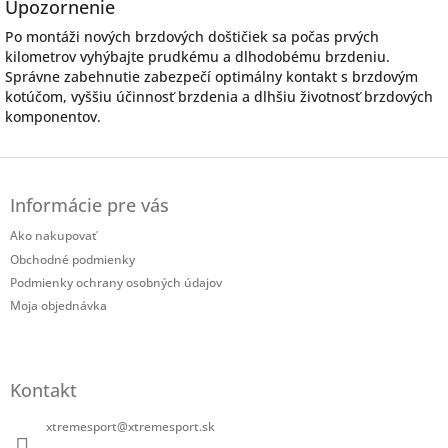
Upozornenie
Po montáži nových brzdových doštičiek sa počas prvých
kilometrov vyhýbajte prudkému a dlhodobému brzdeniu.
Správne zabehnutie zabezpečí optimálny kontakt s brzdovým
kotúčom, vyššiu účinnosť brzdenia a dlhšiu životnosť brzdových
komponentov.
Z
á
Informácie pre vás
p
ä
Ako nakupovať
t
Obchodné podmienky
i
Podmienky ochrany osobných údajov
e
Moja objednávka
Kontakt
xtremesport
@
xtremesport.sk