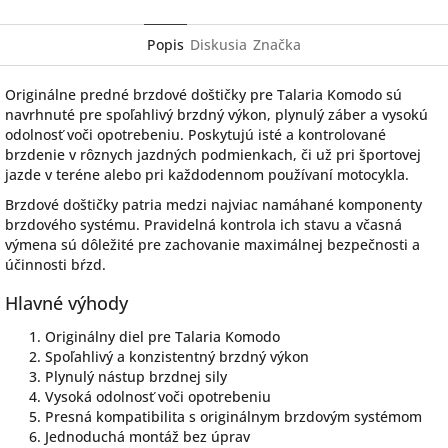
Popis
Diskusia
Značka
Originálne predné brzdové doštičky pre Talaria Komodo sú
navrhnuté pre spoľahlivý brzdný výkon, plynulý záber a vysokú
odolnosť voči opotrebeniu. Poskytujú isté a kontrolované
brzdenie v rôznych jazdných podmienkach, či už pri športovej
jazde v teréne alebo pri každodennom používaní motocykla.
Brzdové doštičky patria medzi najviac namáhané komponenty
brzdového systému. Pravidelná kontrola ich stavu a včasná
výmena sú dôležité pre zachovanie maximálnej bezpečnosti a
účinnosti bŕzd.
Hlavné výhody
Originálny diel pre Talaria Komodo
Spoľahlivý a konzistentný brzdný výkon
Plynulý nástup brzdnej sily
Vysoká odolnosť voči opotrebeniu
Presná kompatibilita s originálnym brzdovým systémom
Jednoduchá montáž bez úprav