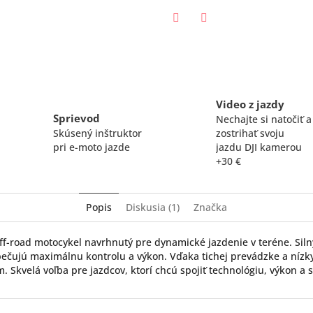
Twitter
Facebook
Video z jazdy
Sprievod
Nechajte si natočiť a
Skúsený inštruktor
zostrihať svoju
pri e-moto jazde
jazdu DJI kamerou
+30 €
Popis
Diskusia (1)
Značka
ff-road motocykel navrhnutý pre dynamické jazdenie v teréne. Silný
ečujú maximálnu kontrolu a výkon. Vďaka tichej prevádzke a níz
 Skvelá voľba pre jazdcov, ktorí chcú spojiť technológiu, výkon a s