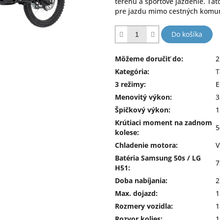
terénu a športové jazdenie. Tá
pre jazdu mimo cestných komun
Do košíka
Môžeme doručiť do:
2
Kategória
:
T
3 režimy
:
E
Menovitý výkon
:
3
Špičkový výkon
:
1
Krútiaci moment na zadnom
5
kolese
:
Chladenie motora
:
V
Batéria Samsung 50s / LG
7
H51
:
Doba nabíjania
:
2
Max. dojazd
:
1
Rozmery vozidla
:
1
Rozvor kolies
:
1