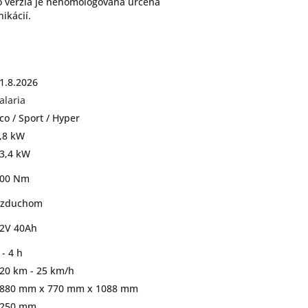
to verzia je nehomologovaná určená
ikácií.
1.8.2026
alaria
co / Sport / Hyper
,8 kW
3,4 kW
00 Nm
zduchom
2V 40Ah
 - 4 h
20 km - 25 km/h
880 mm x 770 mm x 1088 mm
250 mm