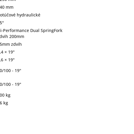
40 mm
otúčové hydraulické
5°
i-Performance Dual SpringFork
dvih 200mm
5mm zdvih
,4 × 19"
,6 × 19"
0/100 - 19"
0/100 - 19"
00 kg
6 kg