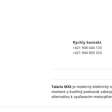
Rýchly kontakt
+421 908 644 133
+421 944 850 323
Talaria MX5
je moderný elektrický o
moment a kvalitný podvozok zabezp
alternatívu k spaľovacím motocyklom.
Z