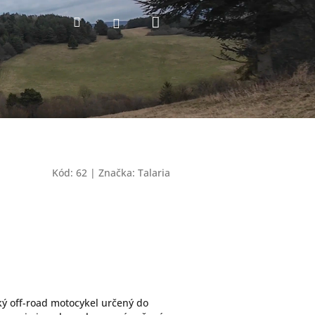
Nákupný
Hľadať
Prihlásenie
košík
Kód:
62
|
Značka:
Talaria
ký off-road motocykel určený do