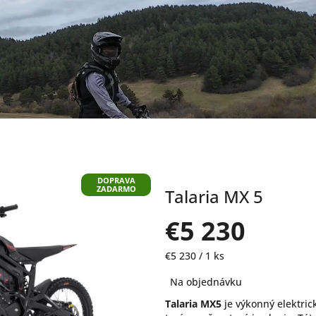
DOPRAVA
ZADARMO
Talaria MX 5
€5 230
Jednotková
€5 230 / 1 ks
cena:
Na objednávku
Talaria MX5
je výkonný elektric