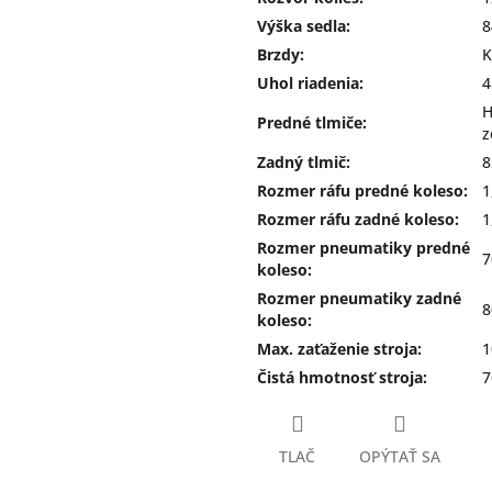
Výška sedla
:
8
Brzdy
:
K
Uhol riadenia
:
4
H
Predné tlmiče
:
z
Zadný tlmič
:
8
Rozmer ráfu predné koleso
:
1
Rozmer ráfu zadné koleso
:
1
Rozmer pneumatiky predné
7
koleso
:
Rozmer pneumatiky zadné
8
koleso
:
Max. zaťaženie stroja
:
1
Čistá hmotnosť stroja
:
7
TLAČ
OPÝTAŤ SA