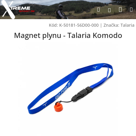
Prejsť
Nák
Hľadať
na
Prihlásen
obsah
koší
Kód:
K-50181-56D00-000
|
Značka:
Talaria
Magnet plynu - Talaria Komodo