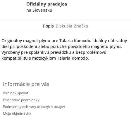
Oficiálny predajca
na Slovensku
Popis
Diskusia
Značka
Originálny magnet plynu pre Talaria Komodo. Ideálny náhradný
diel pri poškodení alebo poruche pôvodného magnetu plynu.
Vyrobený pre spoľahlivú prevádzku a bezproblémovú
kompatibilitu s motocyklom Talaria Komodo.
Z
á
Informácie pre vás
p
ä
Ako nakupovať
t
Obchodné podmienky
i
Podmienky ochrany osobných údajov
e
Moja objednávka