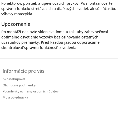
konektorov, poistiek a upevňovacích prvkov. Po montáži overte
správnu funkciu stretávacích a diaľkových svetiel, ak sú súčasťou
výbavy motocykla.
Upozornenie
Po montáži nastavte sklon svetlometu tak, aby zabezpečoval
optimálne osvetlenie vozovky bez oslňovania ostatných
účastníkov premávky. Pred každou jazdou odporúčame
skontrolovať správnu funkčnosť osvetlenia.
Z
á
Informácie pre vás
p
ä
Ako nakupovať
t
Obchodné podmienky
i
Podmienky ochrany osobných údajov
e
Moja objednávka