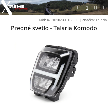
Prejsť
Nák
Hľadať
na
Prihlásen
obsah
koší
Kód:
K-51010-56D10-000
|
Značka:
Talaria
Predné svetlo - Talaria Komodo