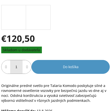
€120,50
Jednotková
Skladom u dodávateľa
cena:
Do košíka
Originálne predné svetlo pre Talaria Komodo poskytuje silné a
rovnomerné osvetlenie vozovky pre bezpečnú jazdu vo dne aj v
noci. Odolná konštrukcia a vysoká svietivosť zabezpečujú
výbornú viditeľnosť v rôznych jazdných podmienkach.
Môžeme doručiť do:
13.8.2026